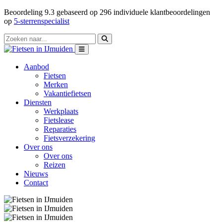
Beoordeling
9.3
gebaseerd op
296
individuele klantbeoordelingen
op
5-sterrenspecialist
Aanbod
Fietsen
Merken
Vakantiefietsen
Diensten
Werkplaats
Fietslease
Reparaties
Fietsverzekering
Over ons
Over ons
Reizen
Nieuws
Contact