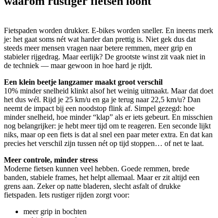
waarom rustiger fietsen loont
Fietspaden worden drukker. E-bikes worden sneller. En ineens merk
je: het gaat soms nét wat harder dan prettig is. Niet gek dus dat
steeds meer mensen vragen naar betere remmen, meer grip en
stabieler rijgedrag. Maar eerlijk? De grootste winst zit vaak niet in
de techniek — maar gewoon in hoe hard je rijdt.
Een klein beetje langzamer maakt groot verschil
10% minder snelheid klinkt alsof het weinig uitmaakt. Maar dat doet
het dus wél. Rijd je 25 km/u en ga je terug naar 22,5 km/u? Dan
neemt de impact bij een noodstop flink af. Simpel gezegd: hoe
minder snelheid, hoe minder “klap” als er iets gebeurt. En misschien
nog belangrijker: je hebt meer tijd om te reageren. Een seconde lijkt
niks, maar op een fiets is dat al snel een paar meter extra. En dat kan
precies het verschil zijn tussen nét op tijd stoppen… of net te laat.
Meer controle, minder stress
Moderne fietsen kunnen veel hebben. Goede remmen, brede
banden, stabiele frames, het helpt allemaal. Maar er zit altijd een
grens aan. Zeker op natte bladeren, slecht asfalt of drukke
fietspaden. Iets rustiger rijden zorgt voor:
meer grip in bochten