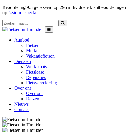
Beoordeling
9.3
gebaseerd op
296
individuele klantbeoordelingen
op
5-sterrenspecialist
Aanbod
Fietsen
Merken
Vakantiefietsen
Diensten
Werkplaats
Fietslease
Reparaties
Fietsverzekering
Over ons
Over ons
Reizen
Nieuws
Contact