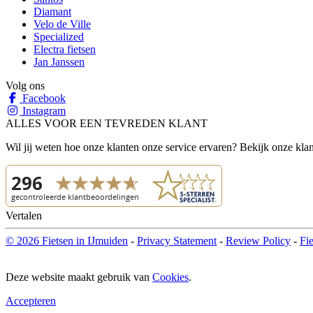
Diamant
Velo de Ville
Specialized
Electra fietsen
Jan Janssen
Volg ons
Facebook
Instagram
ALLES VOOR EEN TEVREDEN KLANT
Wil jij weten hoe onze klanten onze service ervaren? Bekijk onze kla
Vertalen
© 2026 Fietsen in IJmuiden
-
Privacy Statement
-
Review Policy
-
Fi
Deze website maakt gebruik van
Cookies
.
Accepteren