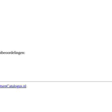
ntbeoordelingen:
etsenCatalogus.nl