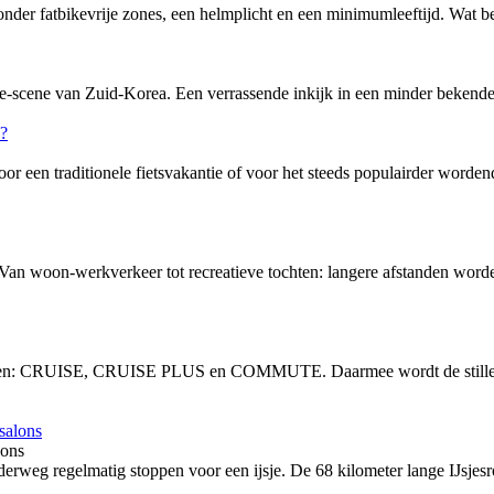
nder fatbikevrije zones, een helmplicht en een minimumleeftijd. Wat bete
-scene van Zuid-Korea. Een verrassende inkijk in een minder bekende f
or een traditionele fietsvakantie of voor het steeds populairder word
 Van woon-werkverkeer tot recreatieve tochten: langere afstanden word
vingen: CRUISE, CRUISE PLUS en COMMUTE. Daarmee wordt de stille, 
lons
rweg regelmatig stoppen voor een ijsje. De 68 kilometer lange IJsjesro