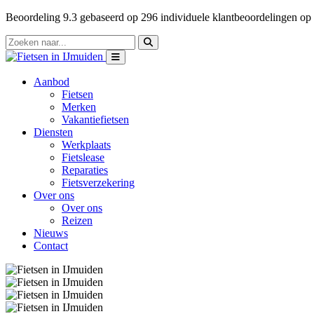
Beoordeling
9.3
gebaseerd op
296
individuele klantbeoordelingen op
Aanbod
Fietsen
Merken
Vakantiefietsen
Diensten
Werkplaats
Fietslease
Reparaties
Fietsverzekering
Over ons
Over ons
Reizen
Nieuws
Contact