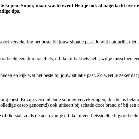
en te kopen. Super, maar wacht even! Heb je ook al nagedacht over e
ndige tips.
 soort verzekering het beste bij jouw situatie past. Je wilt natuurlijk ni
ijvoorbeeld een dure racefiets, e-bike of bakfiets hebt, wil je misschien
eden en kijk wat het beste bij jouw situatie past. Zo weet je zeker dat j
 dekking kiest. Er zijn verschillende soorten verzekeringen, dus het is 
 volledige casco genoemd) ook uitkeert bij schade door brand of bij een 
f diefstal, zoals de accu van je e-bike of een fietsstoeltje bijvoorbeeld. 