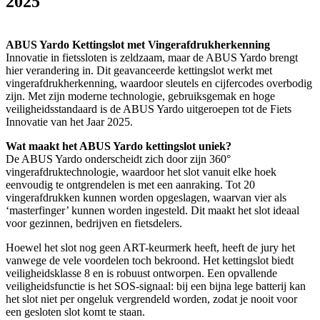
2025
ABUS Yardo Kettingslot met Vingerafdrukherkenning
Innovatie in fietssloten is zeldzaam, maar de ABUS Yardo brengt
hier verandering in. Dit geavanceerde kettingslot werkt met
vingerafdrukherkenning, waardoor sleutels en cijfercodes overbodig
zijn. Met zijn moderne technologie, gebruiksgemak en hoge
veiligheidsstandaard is de ABUS Yardo uitgeroepen tot de Fiets
Innovatie van het Jaar 2025.
Wat maakt het ABUS Yardo kettingslot uniek?
De ABUS Yardo onderscheidt zich door zijn 360°
vingerafdruktechnologie, waardoor het slot vanuit elke hoek
eenvoudig te ontgrendelen is met een aanraking. Tot 20
vingerafdrukken kunnen worden opgeslagen, waarvan vier als
‘masterfinger’ kunnen worden ingesteld. Dit maakt het slot ideaal
voor gezinnen, bedrijven en fietsdelers.
Hoewel het slot nog geen ART-keurmerk heeft, heeft de jury het
vanwege de vele voordelen toch bekroond. Het kettingslot biedt
veiligheidsklasse 8 en is robuust ontworpen. Een opvallende
veiligheidsfunctie is het SOS-signaal: bij een bijna lege batterij kan
het slot niet per ongeluk vergrendeld worden, zodat je nooit voor
een gesloten slot komt te staan.