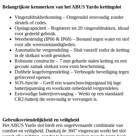
Belangrijkste kenmerken van het ABUS Yardo kettingslot
Vingerafdrukherkenning – Ontgrendel eenvoudig zonder
sleutels of codes.
Opslagcapaciteit – Registreer tot 20 vingerafdrukken, ideaal
voor gedeeld gebruik.
Weerbestendig (IP66 & IP68) – Bestand tegen water en stof
voor alle weersomstandigheden.
Automatische vergrendeling – Sluit vanzelf zodra de ketting
in de slotkast wordt gestoken.
Robuuste constructie – 7 mm geharde stalen ketting en een
gecoate zamak slotkast voor extra bescherming.
Dubbele kogelvergrendeling – Verhoogde beveiliging tegen
geforceerd openen.
SOS-functie – Geeft een waarschuwingssignaal bij lage
batterijspanning en voorkomt onbedoeld vergrendelen.
Eenvoudige batterijvervanging – Werkt op een standaard
CR2-batterij die eenvoudig te vervangen is.
Gebruiksvriendelijkheid en veiligheid
Het ABUS Yardo slot biedt een ongeëvenaarde combinatie van
comfort en veiligheid. Dankzij de 360° vingerscan werkt het slot