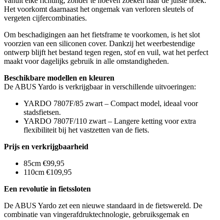
vanuit elke richting, zonder te hoeven zoeken naar de juiste hoek.
Het voorkomt daarnaast het ongemak van verloren sleutels of
vergeten cijfercombinaties.
Om beschadigingen aan het fietsframe te voorkomen, is het slot
voorzien van een siliconen cover. Dankzij het weerbestendige
ontwerp blijft het bestand tegen regen, stof en vuil, wat het perfect
maakt voor dagelijks gebruik in alle omstandigheden.
Beschikbare modellen en kleuren
De ABUS Yardo is verkrijgbaar in verschillende uitvoeringen:
YARDO 7807F/85 zwart – Compact model, ideaal voor
stadsfietsen.
YARDO 7807F/110 zwart – Langere ketting voor extra
flexibiliteit bij het vastzetten van de fiets.
Prijs en verkrijgbaarheid
85cm €99,95
110cm €109,95
Een revolutie in fietssloten
De ABUS Yardo zet een nieuwe standaard in de fietswereld. De
combinatie van vingerafdruktechnologie, gebruiksgemak en