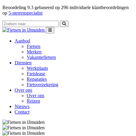
Beoordeling
9.3
gebaseerd op
296
individuele klantbeoordelingen
op
5-sterrenspecialist
Aanbod
Fietsen
Merken
Vakantiefietsen
Diensten
Werkplaats
Fietslease
Reparaties
Fietsverzekering
Over ons
Over ons
Reizen
Nieuws
Contact