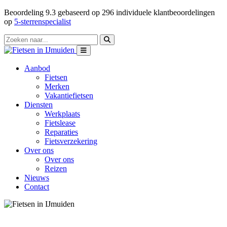
Beoordeling
9.3
gebaseerd op
296
individuele klantbeoordelingen
op
5-sterrenspecialist
Aanbod
Fietsen
Merken
Vakantiefietsen
Diensten
Werkplaats
Fietslease
Reparaties
Fietsverzekering
Over ons
Over ons
Reizen
Nieuws
Contact