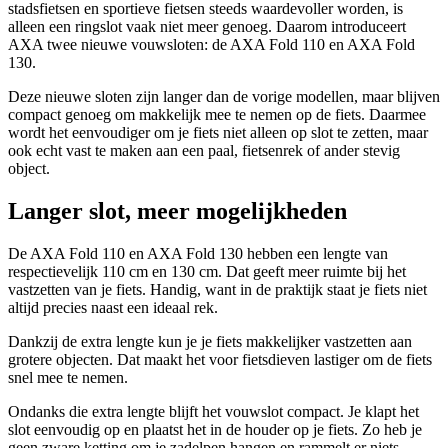
stadsfietsen en sportieve fietsen steeds waardevoller worden, is
alleen een ringslot vaak niet meer genoeg. Daarom introduceert
AXA twee nieuwe vouwsloten: de AXA Fold 110 en AXA Fold
130.
Deze nieuwe sloten zijn langer dan de vorige modellen, maar blijven
compact genoeg om makkelijk mee te nemen op de fiets. Daarmee
wordt het eenvoudiger om je fiets niet alleen op slot te zetten, maar
ook echt vast te maken aan een paal, fietsenrek of ander stevig
object.
Langer slot, meer mogelijkheden
De AXA Fold 110 en AXA Fold 130 hebben een lengte van
respectievelijk 110 cm en 130 cm. Dat geeft meer ruimte bij het
vastzetten van je fiets. Handig, want in de praktijk staat je fiets niet
altijd precies naast een ideaal rek.
Dankzij de extra lengte kun je je fiets makkelijker vastzetten aan
grotere objecten. Dat maakt het voor fietsdieven lastiger om de fiets
snel mee te nemen.
Ondanks die extra lengte blijft het vouwslot compact. Je klapt het
slot eenvoudig op en plaatst het in de houder op je fiets. Zo heb je
geen zware ketting om je zadelpen hangen en rammelt er niets