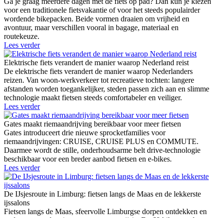
Ga je graag meerdere dagen met de fiets op pad? Dan kun je kiezen
voor een traditionele fietsvakantie of voor het steeds populairder
wordende bikepacken. Beide vormen draaien om vrijheid en
avontuur, maar verschillen vooral in bagage, materiaal en
routekeuze.
Lees verder
Elektrische fiets verandert de manier waarop Nederland reist
De elektrische fiets verandert de manier waarop Nederlanders
reizen. Van woon-werkverkeer tot recreatieve tochten: langere
afstanden worden toegankelijker, steden passen zich aan en slimme
technologie maakt fietsen steeds comfortabeler en veiliger.
Lees verder
Gates maakt riemaandrijving bereikbaar voor meer fietsen
Gates introduceert drie nieuwe sprocketfamilies voor
riemaandrijvingen: CRUISE, CRUISE PLUS en COMMUTE.
Daarmee wordt de stille, onderhoudsarme belt drive-technologie
beschikbaar voor een breder aanbod fietsen en e-bikes.
Lees verder
De IJsjesroute in Limburg: fietsen langs de Maas en de lekkerste
ijssalons
Fietsen langs de Maas, sfeervolle Limburgse dorpen ontdekken en