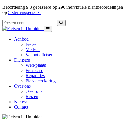
Beoordeling
9.3
gebaseerd op
296
individuele klantbeoordelingen
op
5-sterrenspecialist
Aanbod
Fietsen
Merken
Vakantiefietsen
Diensten
Werkplaats
Fietslease
Reparaties
Fietsverzekering
Over ons
Over ons
Reizen
Nieuws
Contact