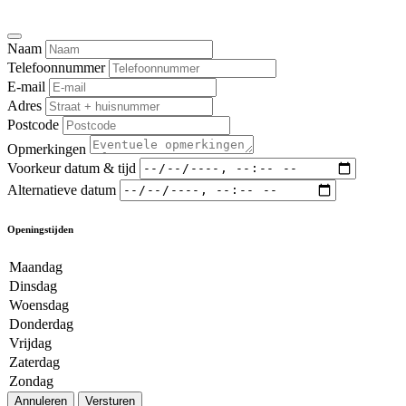
Naam
Telefoonnummer
E-mail
Adres
Postcode
Opmerkingen
Voorkeur datum & tijd
Alternatieve datum
Openingstijden
Maandag
Dinsdag
Woensdag
Donderdag
Vrijdag
Zaterdag
Zondag
Annuleren
Versturen