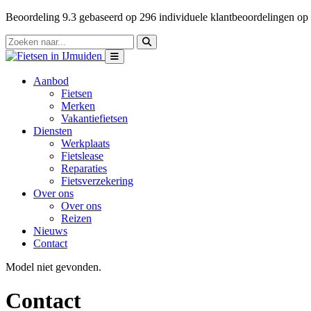
Beoordeling
9.3
gebaseerd op
296
individuele klantbeoordelingen op
Aanbod
Fietsen
Merken
Vakantiefietsen
Diensten
Werkplaats
Fietslease
Reparaties
Fietsverzekering
Over ons
Over ons
Reizen
Nieuws
Contact
Model niet gevonden.
Contact