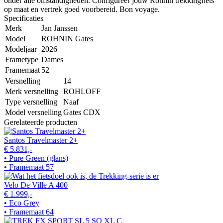
onder alle omstandigheden. Configureer jouw Rohnin trekkingfiets
op maat en vertrek goed voorbereid. Bon voyage.
Specificaties
Merk
Jan Janssen
Model
ROHNIN Gates
Modeljaar
2026
Frametype
Dames
Framemaat
52
Versnelling
14
Merk versnelling
ROHLOFF
Type versnelling
Naaf
Model versnelling
Gates CDX
Gerelateerde producten
Santos Travelmaster 2+
€ 5.831,-
• Pure Green (glans)
• Framemaat 57
Velo De Ville A 400
€ 1.999,-
• Eco Grey
• Framemaat 64