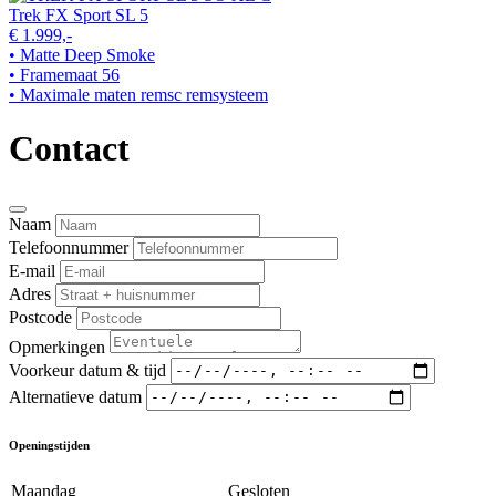
Trek FX Sport SL 5
€ 1.999,-
• Matte Deep Smoke
• Framemaat 56
• Maximale maten remsc remsysteem
Contact
Naam
Telefoonnummer
E-mail
Adres
Postcode
Opmerkingen
Voorkeur datum & tijd
Alternatieve datum
Openingstijden
Maandag
Gesloten