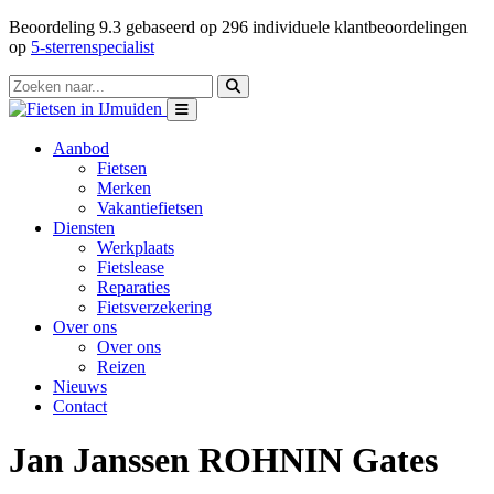
Beoordeling
9.3
gebaseerd op
296
individuele klantbeoordelingen
op
5-sterrenspecialist
Aanbod
Fietsen
Merken
Vakantiefietsen
Diensten
Werkplaats
Fietslease
Reparaties
Fietsverzekering
Over ons
Over ons
Reizen
Nieuws
Contact
Jan Janssen ROHNIN Gates