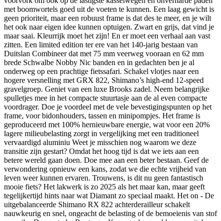
voorvork om ook op de lastigste kasseiwegen en onverharde paden
met boomwortels goed uit de voeten te kunnen. Een laag gewicht is
geen prioriteit, maar een robuust frame is dat des te meer, en je wilt
het ook naar eigen idee kunnen optuigen. Zwart en grijs, dat vind je
maar saai. Kleurrijk moet het zijn! En er moet een verhaal aan vast
zitten. Een limited edition ter ere van het 140-jarig bestaan van
Duitslan Combineer dat met 75 mm veerweg vooraan en 62 mm
brede Schwalbe Nobby Nic banden en in gedachten ben je al
onderweg op een prachtige fietssafari. Schakel vlotjes naar een
hogere versnelling met GRX 822, Shimano’s high-end 12-speed
gravelgroep. Geniet van een luxe Brooks zadel. Neem belangrijke
spulletjes mee in het compacte stuurtasje aan de al even compacte
voordrager. Doe je voordeel met de vele bevestigingspunten op het
frame, voor bidonhouders, tassen en minipompjes. Het frame is
geproduceerd met 100% hernieuwbare energie, wat voor een 20%
lagere milieubelasting zorgt in vergelijking met een traditioneel
vervaardigd aluminiu Weet je misschien nog waarom we deze
transitie zijn gestart? Omdat het hoog tijd is dat we iets aan een
betere wereld gaan doen. Doe mee aan een beter bestaan. Geef de
verwondering opnieuw een kans, zodat we die echte vrijheid van
leven weer kunnen ervaren. Trouwens, is dit nu geen fantastisch
mooie fiets? Het lakwerk is zo 2025 als het maar kan, maar geeft
tegelijkertijd hints naar wat Diamant zo speciaal maakt. Het on - De
uitgebalanceerde Shimano RX 822 achterderailleur schakelt
nauwkeurig en snel, ongeacht de belasting of de bemoeienis van stof