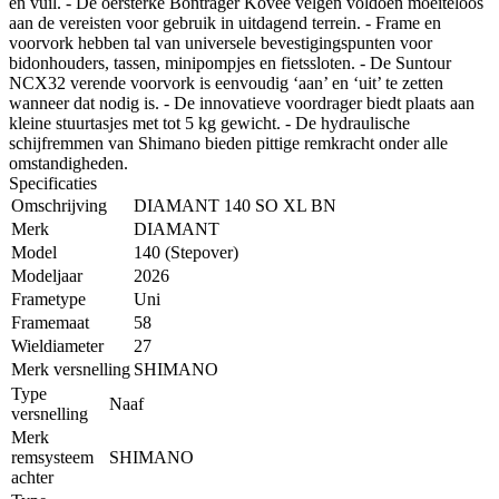
en vuil. - De oersterke Bontrager Kovee velgen voldoen moeiteloos
aan de vereisten voor gebruik in uitdagend terrein. - Frame en
voorvork hebben tal van universele bevestigingspunten voor
bidonhouders, tassen, minipompjes en fietssloten. - De Suntour
NCX32 verende voorvork is eenvoudig ‘aan’ en ‘uit’ te zetten
wanneer dat nodig is. - De innovatieve voordrager biedt plaats aan
kleine stuurtasjes met tot 5 kg gewicht. - De hydraulische
schijfremmen van Shimano bieden pittige remkracht onder alle
omstandigheden.
Specificaties
Omschrijving
DIAMANT 140 SO XL BN
Merk
DIAMANT
Model
140 (Stepover)
Modeljaar
2026
Frametype
Uni
Framemaat
58
Wieldiameter
27
Merk versnelling
SHIMANO
Type
Naaf
versnelling
Merk
remsysteem
SHIMANO
achter