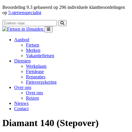
Beoordeling
9.3
gebaseerd op
296
individuele klantbeoordelingen
op
5-sterrenspecialist
Aanbod
Fietsen
Merken
Vakantiefietsen
Diensten
Werkplaats
Fietslease
Reparaties
Fietsverzekering
Over ons
Over ons
Reizen
Nieuws
Contact
Diamant 140 (Stepover)