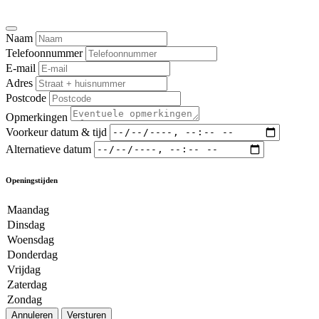
Naam
Telefoonnummer
E-mail
Adres
Postcode
Opmerkingen
Voorkeur datum & tijd
Alternatieve datum
Openingstijden
Maandag
Dinsdag
Woensdag
Donderdag
Vrijdag
Zaterdag
Zondag
Annuleren
Versturen