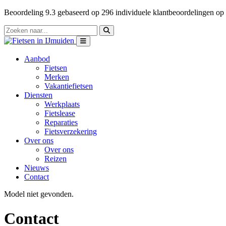
Beoordeling
9.3
gebaseerd op
296
individuele klantbeoordelingen op
Aanbod
Fietsen
Merken
Vakantiefietsen
Diensten
Werkplaats
Fietslease
Reparaties
Fietsverzekering
Over ons
Over ons
Reizen
Nieuws
Contact
Model niet gevonden.
Contact