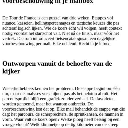
voorbeschouwing in je mailbox
De Tour de France is een puzzel van drie weken. Etappes vol
nuance, kasseien, hellingspercentages en tactische keuzes die pas
achteraf logisch lijken. Wie de koers écht wil volgen, heeft context
nodig voordat het startschot valt. Niet ná de finish, maar vóór het
vertrek. Daarom introduceert fietsencatalogus.nl een dagelijkse
voorbeschouwing per mail. Elke ochtend. Recht in je inbox.
Ontworpen vanuit de behoefte van de
kijker
Wielerliefhebbers kennen het probleem. De etappe begint om één
uur, maar de analyses verschijnen pas als het peloton al rolt. Het
parcoursprofiel blijft een grafiek zonder verhaal. De favorieten
worden genoemd, maar het waarom ontbreekt. De
voorbeschouwing lost dat op. Elke mail behandelt de etappe van die
dag: het parcours, de scherprechters, de sprintkansen, de mannen in
vorm. Waar valt de koers open? Welke ploeg heeft belang bij een
vroege vlucht? Welk klimmetje op dertig kilometer van de streep