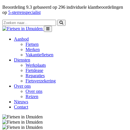
Beoordeling
9.3
gebaseerd op
296
individuele klantbeoordelingen
op
5-sterrenspecialist
Aanbod
Fietsen
Merken
Vakantiefietsen
Diensten
Werkplaats
Fietslease
Reparaties
Fietsverzekering
Over ons
Over ons
Reizen
Nieuws
Contact