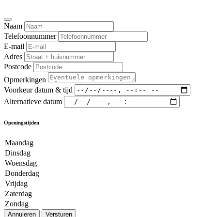
Naam
Telefoonnummer
E-mail
Adres
Postcode
Opmerkingen
Voorkeur datum & tijd
Alternatieve datum
Openingstijden
Maandag
Dinsdag
Woensdag
Donderdag
Vrijdag
Zaterdag
Zondag
Annuleren
Versturen