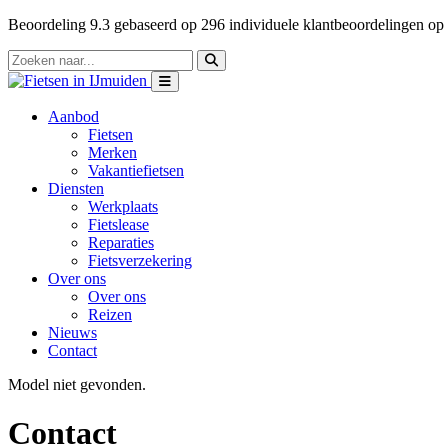
Beoordeling
9.3
gebaseerd op
296
individuele klantbeoordelingen op
Aanbod
Fietsen
Merken
Vakantiefietsen
Diensten
Werkplaats
Fietslease
Reparaties
Fietsverzekering
Over ons
Over ons
Reizen
Nieuws
Contact
Model niet gevonden.
Contact