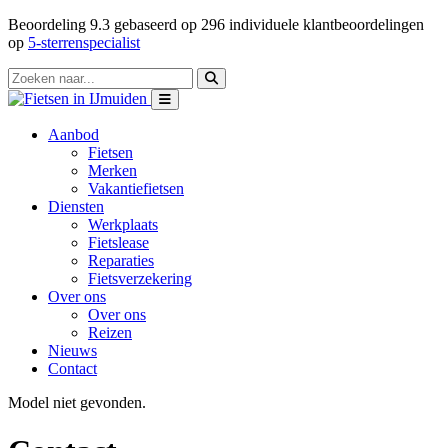
Beoordeling
9.3
gebaseerd op
296
individuele klantbeoordelingen
op
5-sterrenspecialist
Aanbod
Fietsen
Merken
Vakantiefietsen
Diensten
Werkplaats
Fietslease
Reparaties
Fietsverzekering
Over ons
Over ons
Reizen
Nieuws
Contact
Model niet gevonden.