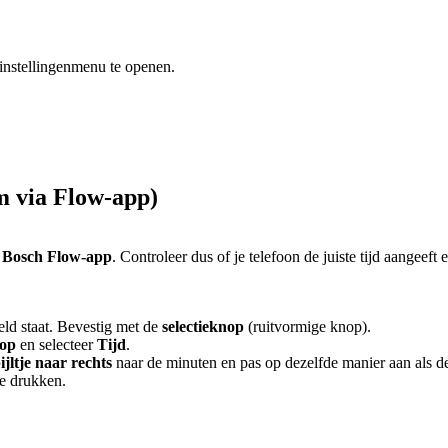
 instellingenmenu te openen.
m via Flow-app)
e
Bosch Flow-app
. Controleer dus of je telefoon de juiste tijd aangeef
eld staat. Bevestig met de
selectieknop
(ruitvormige knop).
nop
en selecteer
Tijd
.
ijltje naar rechts
naar de minuten en pas op dezelfde manier aan als d
te drukken.