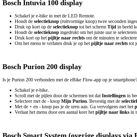
Bosch Intuvia 100 display
Schakel je e-bike in met de LED Remote.
Houdt de
selectieknop
(ruitvormige knop) twee seconden inge
Druk op kort op de
selectieknop
tot het scherm
Tijd
in beeld 
Houdt de
selectieknop
ingedrukt om het juiste uur te selecteren
Druk kort op het
pijltje naar rechts
om de minuten te selecteren
Om het menu te verlaten druk je op het
pijltje naar rechts
tot 
Bosch Purion 200 display
Is je Purion 200 verbonden met de eBike Flow-app op je smartphone?
Schakel je e-bike.
Scroll met de pijlen door de schermen tot dat
Instellingen
in be
Selecteer met de - knop
Mijn Purion
. Bevestig met de
selecti
Met de + en - knop pas je de uren aan. Ga vervolgens met het
p
Verlaat het menu door een aantal keer het
pijltje naar links
in 
Bosch Smart System (overige displays via 