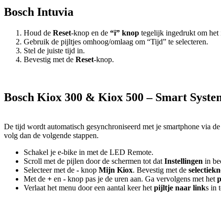
Bosch Intuvia
Houd de
Reset
-knop en de
“i” knop
tegelijk ingedrukt om het
Gebruik de pijltjes omhoog/omlaag om “Tijd” te selecteren.
Stel de juiste tijd in.
Bevestig met de
Reset
-knop.
Bosch Kiox 300 & Kiox 500 – Smart Syste
De tijd wordt automatisch gesynchroniseerd met je smartphone via d
volg dan de volgende stappen.
Schakel je e-bike in met de LED Remote.
Scroll met de pijlen door de schermen tot dat
Instellingen
in be
Selecteer met de
-
knop
Mijn Kiox
. Bevestig met de
selectiek
Met de
+
en
-
knop pas je de uren aan. Ga vervolgens met het
p
Verlaat het menu door een aantal keer het
pijltje naar link
s in 