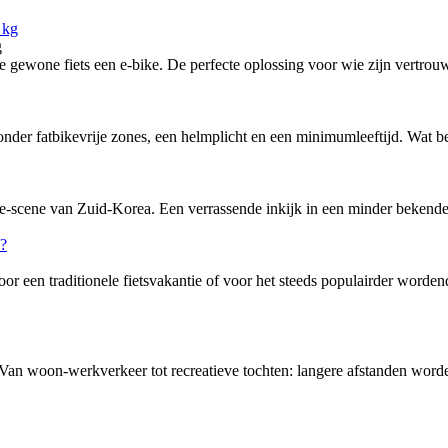
g
ewone fiets een e-bike. De perfecte oplossing voor wie zijn vertrouw
nder fatbikevrije zones, een helmplicht en een minimumleeftijd. Wat bete
-scene van Zuid-Korea. Een verrassende inkijk in een minder bekende f
or een traditionele fietsvakantie of voor het steeds populairder word
 Van woon-werkverkeer tot recreatieve tochten: langere afstanden word