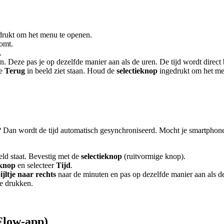
drukt om het menu te openen.
komt.
.
. Deze pas je op dezelfde manier aan als de uren. De tijd wordt direct 
je
Terug
in beeld ziet staan. Houd de
selectieknop
ingedrukt om het men
 Dan wordt de tijd automatisch gesynchroniseerd. Mocht je smartphone 
eld staat. Bevestig met de
selectieknop
(ruitvormige knop).
eknop
en selecteer
Tijd
.
ijltje naar rechts
naar de minuten en pas op dezelfde manier aan als d
te drukken.
Flow-app)