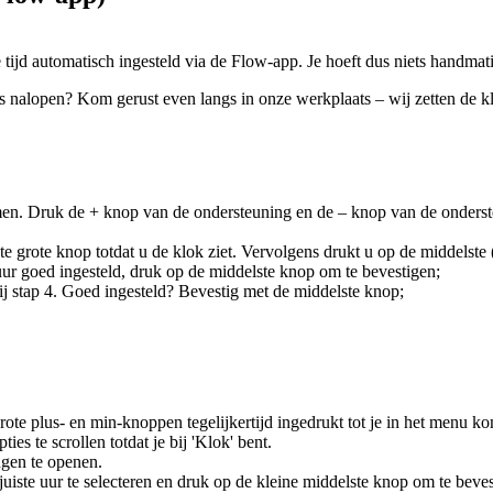
ijd automatisch ingesteld via de Flow-app. Je hoeft dus niets handmati
ets nalopen? Kom gerust even langs in onze werkplaats – wij zetten de k
n. Druk de + knop van de ondersteuning en de – knop van de ondersteun
e grote knop totdat u de klok ziet. Vervolgens drukt u op de middelste 
 uur goed ingesteld, druk op de middelste knop om te bevestigen;
ij stap 4. Goed ingesteld? Bevestig met de middelste knop;
ote plus- en min-knoppen tegelijkertijd ingedrukt tot je in het menu ko
s te scrollen totdat je bij 'Klok' bent.
ngen te openen.
uiste uur te selecteren en druk op de kleine middelste knop om te beves