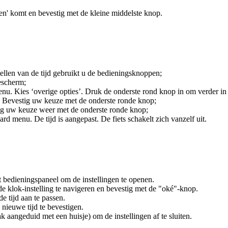
iten' komt en bevestig met de kleine middelste knop.
tellen van de tijd gebruikt u de bedieningsknoppen;
escherm;
nu. Kies ‘overige opties’. Druk de onderste rond knop in om verder in
). Bevestig uw keuze met de onderste ronde knop;
stig uw keuze weer met de onderste ronde knop;
d menu. De tijd is aangepast. De fiets schakelt zich vanzelf uit.
 bedieningspaneel om de instellingen te openen.
de klok-instelling te navigeren en bevestig met de "oké"-knop.
e tijd aan te passen.
nieuwe tijd te bevestigen.
k aangeduid met een huisje) om de instellingen af te sluiten.