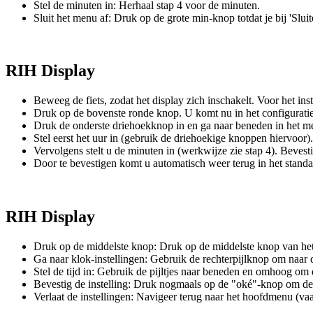
Stel de minuten in: Herhaal stap 4 voor de minuten.
Sluit het menu af: Druk op de grote min-knop totdat je bij 'Slu
RIH Display
Beweeg de fiets, zodat het display zich inschakelt. Voor het ins
Druk op de bovenste ronde knop. U komt nu in het configurati
Druk de onderste driehoekknop in en ga naar beneden in het me
Stel eerst het uur in (gebruik de driehoekige knoppen hiervoor
Vervolgens stelt u de minuten in (werkwijze zie stap 4). Beve
Door te bevestigen komt u automatisch weer terug in het standaar
RIH Display
Druk op de middelste knop: Druk op de middelste knop van het
Ga naar klok-instellingen: Gebruik de rechterpijlknop om naar 
Stel de tijd in: Gebruik de pijltjes naar beneden en omhoog om d
Bevestig de instelling: Druk nogmaals op de "oké"-knop om de 
Verlaat de instellingen: Navigeer terug naar het hoofdmenu (vaa