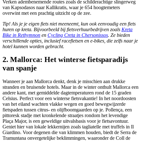
Verken adembenemende routes zoals de schilderachtige slingerweg
van Kapsodasos naar Kallikratis, waar je 654 hoogtemeters
overwint met een prachtig uitzicht op de zee.
Tip! Als je je eigen fiets niet meeneemt, kun ook eenvoudig een fiets
huren op kreta. Bijvoorbeeld bij fietsverhuurbedrijven zoals
Kreta
Bike in Rethymnon
en
Cycling Creta in Chersonissos
. Ze bieden
verschillende opties, inclusief racefietsen en e-bikes, die zelfs naar je
hotel kunnen worden gebracht.
2. Mallorca: Het winterse fietsparadijs
van spanje
Wanneer je aan Mallorca denkt, denk je misschien aan drukke
stranden en bruisende hotels. Maar in de winter onthult Mallorca een
andere kant, met gemiddelde dagtemperaturen rond de 15 graden
Celsius. Perfect voor een winterse fietsvakantie! In het noordoosten
van het eiland wachten vlakke wegen en goed bewegwijzerde
fietspaden tussen citrus- en olijfboomgaarden op je. Pollença, een
pittoresk stadje met kronkelende straatjes rondom het levendige
Plaça Major, is een geweldige uitvalsbasis voor je fietsavontuur.
Geniet hier van lokale lekkernijen zoals tagliatelle met truffels in Il
Giardino. Voor degenen die van klimmen houden, biedt de Serra de
Tramuntana onvergetelijke beklimmingen, waaronder de Coll de