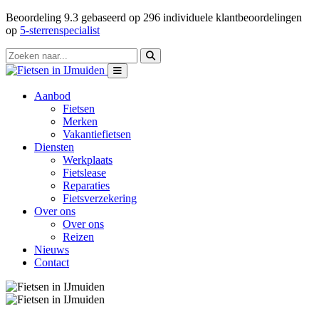
Beoordeling
9.3
gebaseerd op
296
individuele klantbeoordelingen
op
5-sterrenspecialist
Aanbod
Fietsen
Merken
Vakantiefietsen
Diensten
Werkplaats
Fietslease
Reparaties
Fietsverzekering
Over ons
Over ons
Reizen
Nieuws
Contact