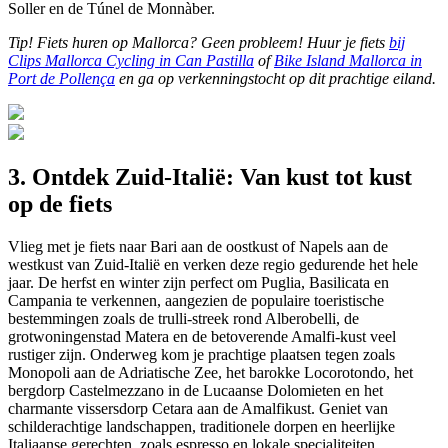
Soller en de Túnel de Monnàber.
Tip! Fiets huren op Mallorca? Geen probleem! Huur je fiets
bij
Clips Mallorca Cycling in Can Pastilla
of
Bike Island Mallorca in
Port de Pollença
en ga op verkenningstocht op dit prachtige eiland.
3. Ontdek Zuid-Italië: Van kust tot kust
op de fiets
Vlieg met je fiets naar Bari aan de oostkust of Napels aan de
westkust van Zuid-Italië en verken deze regio gedurende het hele
jaar. De herfst en winter zijn perfect om Puglia, Basilicata en
Campania te verkennen, aangezien de populaire toeristische
bestemmingen zoals de trulli-streek rond Alberobelli, de
grotwoningenstad Matera en de betoverende Amalfi-kust veel
rustiger zijn. Onderweg kom je prachtige plaatsen tegen zoals
Monopoli aan de Adriatische Zee, het barokke Locorotondo, het
bergdorp Castelmezzano in de Lucaanse Dolomieten en het
charmante vissersdorp Cetara aan de Amalfikust. Geniet van
schilderachtige landschappen, traditionele dorpen en heerlijke
Italiaanse gerechten, zoals espresso en lokale specialiteiten.