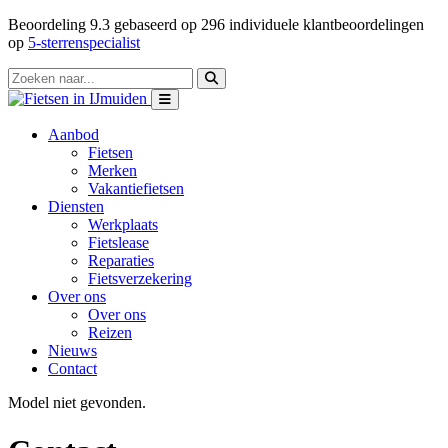
Beoordeling
9.3
gebaseerd op
296
individuele klantbeoordelingen
op
5-sterrenspecialist
Aanbod
Fietsen
Merken
Vakantiefietsen
Diensten
Werkplaats
Fietslease
Reparaties
Fietsverzekering
Over ons
Over ons
Reizen
Nieuws
Contact
Model niet gevonden.