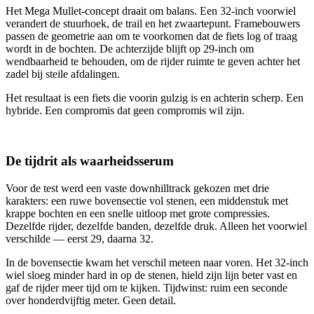
Het Mega Mullet-concept draait om balans. Een 32-inch voorwiel
verandert de stuurhoek, de trail en het zwaartepunt. Frame­bouwers
passen de geometrie aan om te voorkomen dat de fiets log of traag
wordt in de bochten. De achterzijde blijft op 29-inch om
wendbaarheid te behouden, om de rijder ruimte te geven achter het
zadel bij steile afdalingen.
Het resultaat is een fiets die voorin gulzig is en achterin scherp. Een
hybride. Een compromis dat geen compromis wil zijn.
De tijdrit als waarheidsserum
Voor de test werd een vaste downhilltrack gekozen met drie
karakters: een ruwe bovensectie vol stenen, een middenstuk met
krappe bochten en een snelle uitloop met grote compressies.
Dezelfde rijder, dezelfde banden, dezelfde druk. Alleen het voorwiel
verschilde — eerst 29, daarna 32.
In de bovensectie kwam het verschil meteen naar voren. Het 32-inch
wiel sloeg minder hard in op de stenen, hield zijn lijn beter vast en
gaf de rijder meer tijd om te kijken. Tijdwinst: ruim een seconde
over honderdvijftig meter. Geen detail.