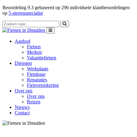
Beoordeling
9.3
gebaseerd op
296
individuele klantbeoordelingen
op
5-sterrenspecialist
Aanbod
Fietsen
Merken
Vakantiefietsen
Diensten
Werkplaats
Fietslease
Reparaties
Fietsverzekering
Over ons
Over ons
Reizen
Nieuws
Contact