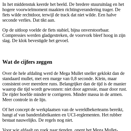
In het middenstuk keerde het beeld. De bredere stuuruitslag en het
hogere voorwielmoment maakten richtingverandering trager. De
fiets wilde rechtdoor, terwijl de track dat niet wilde. Een halve
seconde verlies. Dat tikt aan.
Op de uitloop voelde de fiets stabiel, bijna onverstoorbaar.
Compressies werden gladgestreken, de voorvork bleef hoog in zijn
slag. De klok bevestigde het gevoel.
Wat de cijfers zeggen
Over de hele afdaling werd de Mega Mullet sneller geklokt dan de
standaard mullet, met een marge van 0,8 seconde. Klein, maar
consistent over meerdere runs. Belangrijker dan de tijd is de manier
waarop die tijd wordt gewonnen: niet door agressie, maar door rust.
De rijder hoefde minder te corrigeren. Minder massa in de armen.
Meer controle in de lijn.
Of het concept de werkplaatsen van de wereldbekerteams bereikt,
hangt af van bandenfabrikanten en UCI-reglementen. Het rubber
bestaat nauwelijks. De regels nog niet.
Voor wie afdaalt op zoek naar tienden, opent het Mega Mullet-