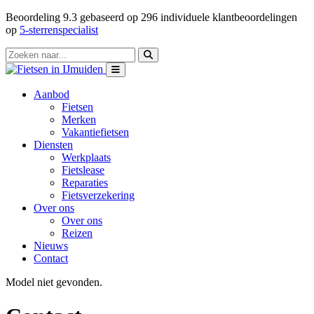
Beoordeling
9.3
gebaseerd op
296
individuele klantbeoordelingen
op
5-sterrenspecialist
Aanbod
Fietsen
Merken
Vakantiefietsen
Diensten
Werkplaats
Fietslease
Reparaties
Fietsverzekering
Over ons
Over ons
Reizen
Nieuws
Contact
Model niet gevonden.