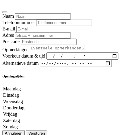
Naam
Telefoonnummer
E-mail
Adres
Postcode
Opmerkingen
Voorkeur datum & tijd
Alternatieve datum
Openingstijden
Maandag
Dinsdag
Woensdag
Donderdag
Vrijdag
Zaterdag
Zondag
Annuleren
Versturen