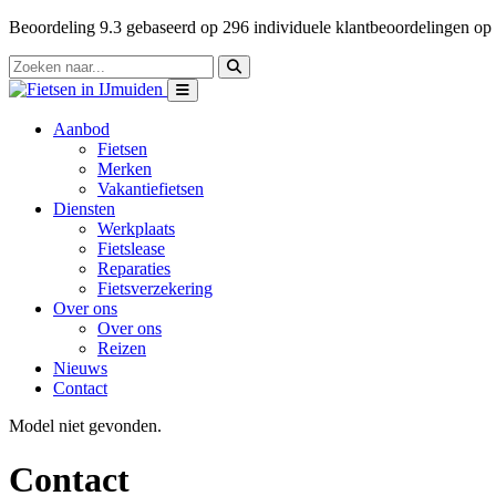
Beoordeling
9.3
gebaseerd op
296
individuele klantbeoordelingen op
Aanbod
Fietsen
Merken
Vakantiefietsen
Diensten
Werkplaats
Fietslease
Reparaties
Fietsverzekering
Over ons
Over ons
Reizen
Nieuws
Contact
Model niet gevonden.
Contact