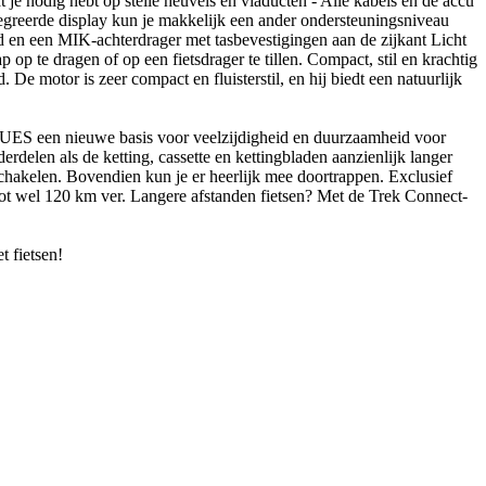
at je nodig hebt op steile heuvels en viaducten - Alle kabels en de accu
tegreerde display kun je makkelijk een ander ondersteuningsniveau
rd en een MIK-achterdrager met tasbevestigingen aan de zijkant Licht
op te dragen of op een fietsdrager te tillen. Compact, stil en krachtig
e motor is zeer compact en fluisterstil, en hij biedt een natuurlijk
CUES een nieuwe basis voor veelzijdigheid en duurzaamheid voor
delen als de ketting, cassette en kettingbladen aanzienlijk langer
kelen. Bovendien kun je er heerlijk mee doortrappen. Exclusief
 wel 120 km ver. Langere afstanden fietsen? Met de Trek Connect-
 fietsen!