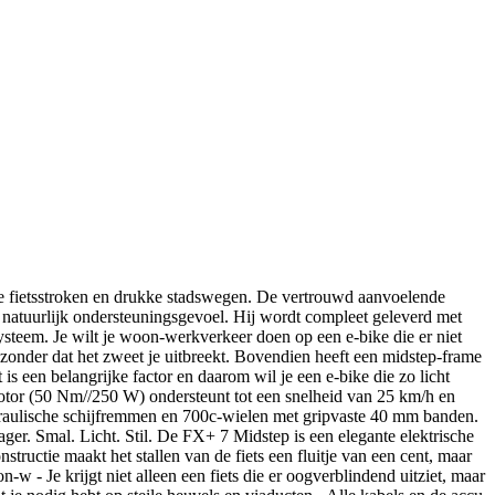
oene fietsstroken en drukke stadswegen. De vertrouwd aanvoelende
 natuurlijk ondersteuningsgevoel. Hij wordt compleet geleverd met
steem. Je wilt je woon-werkverkeer doen op een e-bike die er niet
n zonder dat het zweet je uitbreekt. Bovendien heeft een midstep-frame
 is een belangrijke factor en daarom wil je een e-bike die zo licht
tor (50 Nm//250 W) ondersteunt tot een snelheid van 25 km/h en
aulische schijfremmen en 700c-wielen met gripvaste 40 mm banden.
ager. Smal. Licht. Stil. De FX+ 7 Midstep is een elegante elektrische
tructie maakt het stallen van de fiets een fluitje van een cent, maar
-w - Je krijgt niet alleen een fiets die er oogverblindend uitziet, maar