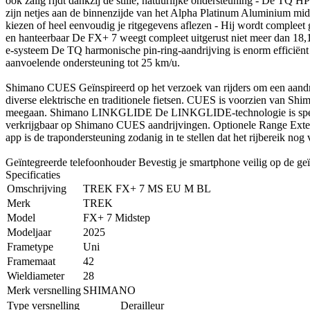
ook zalig rijdt dankzij de stille, natuurlijke ondersteuning - De TQ HPR
zijn netjes aan de binnenzijde van het Alpha Platinum Aluminium mids
kiezen of heel eenvoudig je ritgegevens aflezen - Hij wordt compleet
en hanteerbaar De FX+ 7 weegt compleet uitgerust niet meer dan 18,1 kg
e-systeem De TQ harmonische pin-ring-aandrijving is enorm efficiënt e
aanvoelende ondersteuning tot 25 km/u.
Shimano CUES Geïnspireerd op het verzoek van rijders om een aandri
diverse elektrische en traditionele fietsen. CUES is voorzien van Sh
meegaan. Shimano LINKGLIDE De LINKGLIDE-technologie is speciaal o
verkrijgbaar op Shimano CUES aandrijvingen. Optionele Range Exten
app is de trapondersteuning zodanig in te stellen dat het rijbereik nog 
Geïntegreerde telefoonhouder Bevestig je smartphone veilig op de ge
Specificaties
Omschrijving
TREK FX+ 7 MS EU M BL
Merk
TREK
Model
FX+ 7 Midstep
Modeljaar
2025
Frametype
Uni
Framemaat
42
Wieldiameter
28
Merk versnelling
SHIMANO
Type versnelling
Derailleur