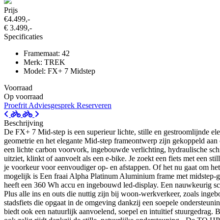
Prijs
€4.499,-
€ 3.499,-
Specificaties
Framemaat: 42
Merk: TREK
Model: FX+ 7 Midstep
Voorraad
Op voorraad
Proefrit
Adviesgesprek
Reserveren
Beschrijving
De FX+ 7 Mid-step is een superieur lichte, stille en gestroomlijnde e
geometrie en het elegante Mid-step frameontwerp zijn gekoppeld aan 
een lichte carbon voorvork, ingebouwde verlichting, hydraulische sc
uitziet, klinkt of aanvoelt als een e-bike. Je zoekt een fiets met een
je voorkeur voor eenvoudiger op- en afstappen. Of het nu gaat om het rij
mogelijk is Een fraai Alpha Platinum Aluminium frame met midstep-
heeft een 360 Wh accu en ingebouwd led-display. Een nauwkeurig s
Plus alle ins en outs die nuttig zijn bij woon-werkverkeer, zoals ing
stadsfiets die opgaat in de omgeving dankzij een soepele ondersteuning
biedt ook een natuurlijk aanvoelend, soepel en intuïtief stuurgedrag. B