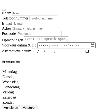
Naam
Telefoonnummer
E-mail
Adres
Postcode
Opmerkingen
Voorkeur datum & tijd
Alternatieve datum
Openingstijden
Maandag
Dinsdag
Woensdag
Donderdag
Vrijdag
Zaterdag
Zondag
Annuleren
Versturen