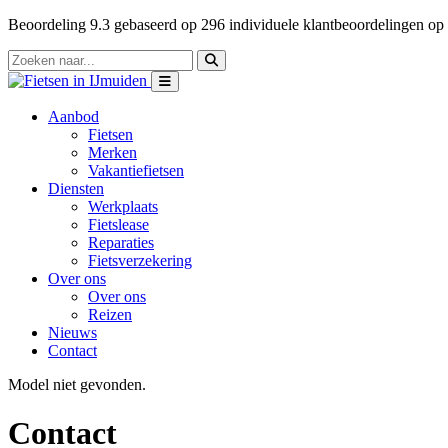
Beoordeling
9.3
gebaseerd op
296
individuele klantbeoordelingen op
Aanbod
Fietsen
Merken
Vakantiefietsen
Diensten
Werkplaats
Fietslease
Reparaties
Fietsverzekering
Over ons
Over ons
Reizen
Nieuws
Contact
Model niet gevonden.
Contact