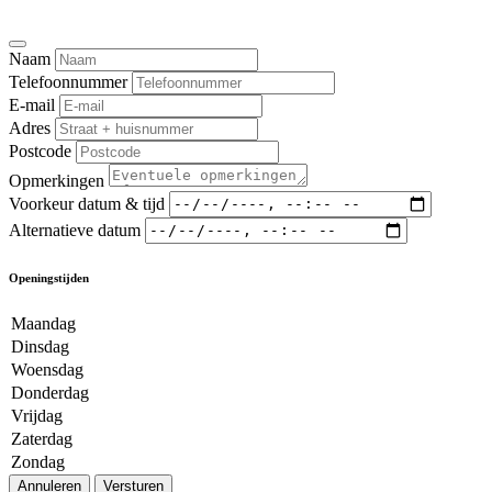
Naam
Telefoonnummer
E-mail
Adres
Postcode
Opmerkingen
Voorkeur datum & tijd
Alternatieve datum
Openingstijden
Maandag
Dinsdag
Woensdag
Donderdag
Vrijdag
Zaterdag
Zondag
Annuleren
Versturen