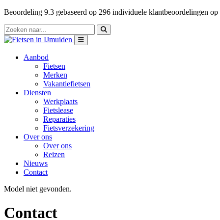
Beoordeling
9.3
gebaseerd op
296
individuele klantbeoordelingen op
Aanbod
Fietsen
Merken
Vakantiefietsen
Diensten
Werkplaats
Fietslease
Reparaties
Fietsverzekering
Over ons
Over ons
Reizen
Nieuws
Contact
Model niet gevonden.
Contact