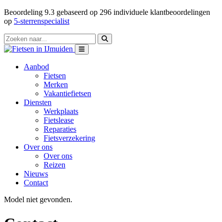
Beoordeling
9.3
gebaseerd op
296
individuele klantbeoordelingen
op
5-sterrenspecialist
Aanbod
Fietsen
Merken
Vakantiefietsen
Diensten
Werkplaats
Fietslease
Reparaties
Fietsverzekering
Over ons
Over ons
Reizen
Nieuws
Contact
Model niet gevonden.