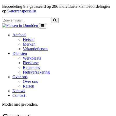
Beoordeling
9.3
gebaseerd op
296
individuele klantbeoordelingen
op
5-sterrenspecialist
Aanbod
Fietsen
Merken
Vakantiefietsen
Diensten
Werkplaats
Fietslease
Reparaties
Fietsverzekering
Over ons
Over ons
Reizen
Nieuws
Contact
Model niet gevonden.