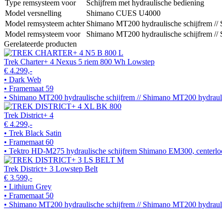
Type remsysteem voor
Schijfrem met hydraulische bediening
Model versnelling
Shimano CUES U4000
Model remsysteem achter
Shimano MT200 hydraulische schijfrem //
Model remsysteem voor
Shimano MT200 hydraulische schijfrem //
Gerelateerde producten
Trek Charter+ 4 Nexus 5 riem 800 Wh Lowstep
€ 4.299,-
• Dark Web
• Framemaat 59
• Shimano MT200 hydraulische schijfrem // Shimano MT200 hydrauli
Trek District+ 4
€ 4.299,-
• Trek Black Satin
• Framemaat 60
• Tektro HD-M275 hydraulische schijfrem Shimano EM300, centerl
Trek District+ 3 Lowstep Belt
€ 3.599,-
• Lithium Grey
• Framemaat 50
• Shimano MT200 hydraulische schijfrem // Shimano MT200 hydraul