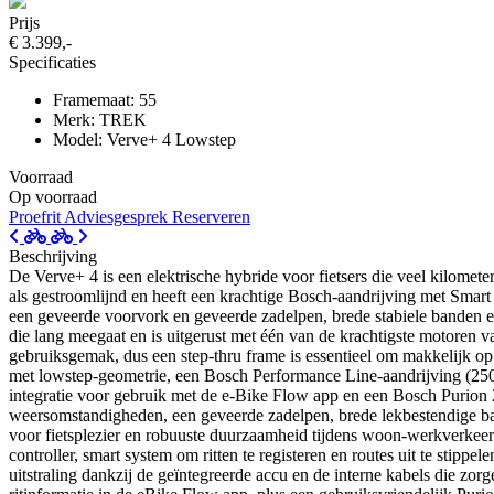
Prijs
€ 3.399,-
Specificaties
Framemaat: 55
Merk: TREK
Model: Verve+ 4 Lowstep
Voorraad
Op voorraad
Proefrit
Adviesgesprek
Reserveren
Beschrijving
De Verve+ 4 is een elektrische hybride voor fietsers die veel kilomet
als gestroomlijnd en heeft een krachtige Bosch-aandrijving met Smart 
een geveerde voorvork en geveerde zadelpen, brede stabiele banden en g
die lang meegaat en is uitgerust met één van de krachtigste motoren v
gebruiksgemak, dus een step-thru frame is essentieel om makkelijk op e
met lowstep-geometrie, een Bosch Performance Line-aandrijving (25
integratie voor gebruik met de e-Bike Flow app en een Bosch Purion
weersomstandigheden, een geveerde zadelpen, brede lekbestendige band
voor fietsplezier en robuuste duurzaamheid tijdens woon-werkverkeer e
controller, smart system om ritten te registeren en routes uit te sti
uitstraling dankzij de geïntegreerde accu en de interne kabels die zo