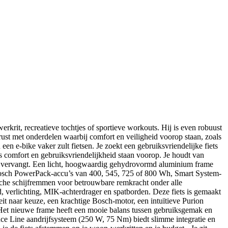
rkrit, recreatieve tochtjes of sportieve workouts. Hij is even robuust
rust met onderdelen waarbij comfort en veiligheid voorop staan, zoals
en e-bike vaker zult fietsen. Je zoekt een gebruiksvriendelijke fiets
us comfort en gebruiksvriendelijkheid staan voorop. Je houdt van
sauto vervangt. Een licht, hoogwaardig gehydrovormd aluminium frame
 Bosch PowerPack-accu’s van 400, 545, 725 of 800 Wh, Smart System-
sche schijfremmen voor betrouwbare remkracht onder alle
, verlichting, MIK-achterdrager en spatborden. Deze fiets is gemaakt
it naar keuze, een krachtige Bosch-motor, een intuïtieve Purion
 - Het nieuwe frame heeft een mooie balans tussen gebruiksgemak en
mance Line aandrijfsysteem (250 W, 75 Nm) biedt slimme integratie en