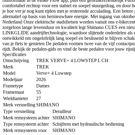
ritinformatie in de eBike Flow app, plus een gebruiksvriendelijk Purio
comfortabel rechtop voor een stabiel en soepel stuurgedrag, en door het
je hoe ver je nog kunt rijden met je resterende acculading. Een bete
alternatief op basis van hernieuwbare energie. Met ingang van oktobe
Nederland Onze elektrische stadsfietsen worden vanuit ons e-bikecen
zorgeloos lange levensduur en kwaliteit legt Shimano CUES een nieuw
LINKGLIDE aandrijftechnologie, waardoor slijtende onderdelen als
ontwikkeld om ongelofelijk lang soepel en beslissend te blijven sch
van je fiets te genieten De pedalen vormen twee van de vijf contactpunt
rijdt. Bekijk de pedalen-gids en vind de beste pedalen voor jouw rijsti
Specificaties
Omschrijving
TREK VERVE+ 4 LOWSTEP L CH
Merk
TREK
Model
Verve+ 4 Lowstep
Modeljaar
2026
Frametype
Dames
Framemaat
55
Wieldiameter
27
Merk versnelling
SHIMANO
Type versnelling
Derailleur
Merk remsysteem achter
SHIMANO
Type remsysteem achter
Schijfrem met hydraulische bediening
Merk remsysteem voor
SHIMANO