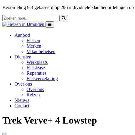
Beoordeling
9.3
gebaseerd op
296
individuele klantbeoordelingen op
Aanbod
Fietsen
Merken
Vakantiefietsen
Diensten
Werkplaats
Fietslease
Reparaties
Fietsverzekering
Over ons
Over ons
Reizen
Nieuws
Contact
Trek Verve+ 4 Lowstep