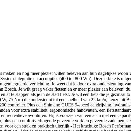
ers maken en nog meer plezier willen beleven aan hun dagelijkse woon-we
System-integratie en accuopties (400 tot 800 Wh). Deze e-bike is uitge
eïntegreerde verlichting. Je weet dat je door extra ondersteuning van e
an Bosch. Je wilt graag vaker fietsen en er meer plezier aan beleven, d
n af te stappen als je in de stad fietst. Je wil een fiets die je gezin
0 W, 75 Nm) die ondersteunt tot een snelheid van 25 km/u, keuze uit
 200 controller. Plus een Shimano CUES 9-speed aandrijving, hydrauli
en voor extra stabiliteit, ergonomische handvatten, een fietsstandaard
n recreatieve avonturen. Hij is voorzien van een accu met een capacite
ppelen, plus een comfortverhogende geveerde vork en geveerde zadelpen.
rgen voor een strak en praktisch uiterlijk - Het krachtige Bosch Perfor