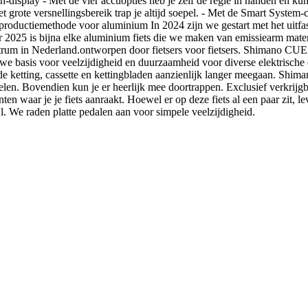
n-display - Met de vier accuopties heb je zelf de regie in handen en kun
 grote versnellingsbereik trap je altijd soepel. - Met de Smart System-co
re productiemethode voor aluminium In 2024 zijn we gestart met het uit
r 2025 is bijna elke aluminium fiets die we maken van emissiearm materi
trum in Nederland.ontworpen door fietsers voor fietsers. Shimano CUE
e basis voor veelzijdigheid en duurzaamheid voor diverse elektrische 
 de ketting, cassette en kettingbladen aanzienlijk langer meegaan. 
akelen. Bovendien kun je er heerlijk mee doortrappen. Exclusief verk
en waar je je fiets aanraakt. Hoewel er op deze fiets al een paar zit, l
jl. We raden platte pedalen aan voor simpele veelzijdigheid.