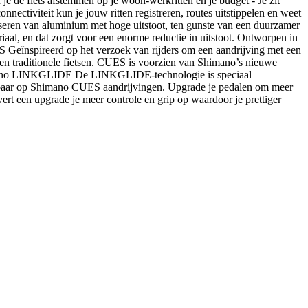
 je de fiets afstemmen op je woon-werkritten en je budget - Je zit
nnectiviteit kun je jouw ritten registreren, routes uitstippelen en weet
faseren van aluminium met hoge uitstoot, ten gunste van een duurzamer
aal, en dat zorgt voor een enorme reductie in uitstoot. Ontworpen in
S Geïnspireerd op het verzoek van rijders om een aandrijving met een
en traditionele fietsen. CUES is voorzien van Shimano’s nieuwe
Shimano LINKGLIDE De LINKGLIDE-technologie is speciaal
rijgbaar op Shimano CUES aandrijvingen. Upgrade je pedalen om meer
evert een upgrade je meer controle en grip op waardoor je prettiger