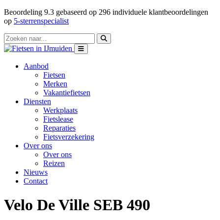
Beoordeling
9.3
gebaseerd op
296
individuele klantbeoordelingen
op
5-sterrenspecialist
Aanbod
Fietsen
Merken
Vakantiefietsen
Diensten
Werkplaats
Fietslease
Reparaties
Fietsverzekering
Over ons
Over ons
Reizen
Nieuws
Contact
Velo De Ville SEB 490