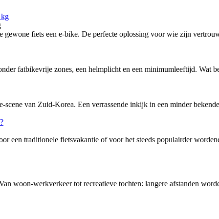
g
ewone fiets een e-bike. De perfecte oplossing voor wie zijn vertrouw
nder fatbikevrije zones, een helmplicht en een minimumleeftijd. Wat bete
-scene van Zuid-Korea. Een verrassende inkijk in een minder bekende f
or een traditionele fietsvakantie of voor het steeds populairder word
 Van woon-werkverkeer tot recreatieve tochten: langere afstanden word