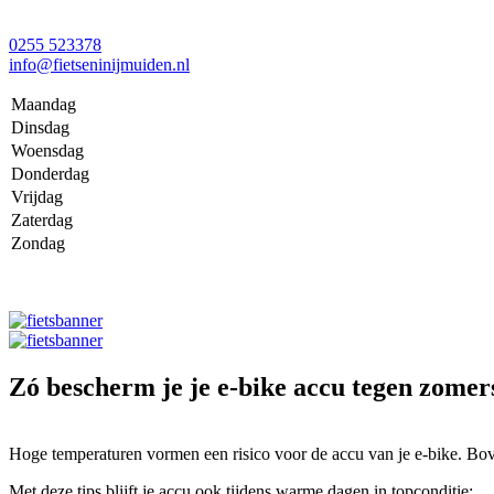
0255 523378
info@fietseninijmuiden.nl
Maandag
Dinsdag
Woensdag
Donderdag
Vrijdag
Zaterdag
Zondag
Zó bescherm je je e-bike accu tegen zomers
Hoge temperaturen vormen een risico voor de accu van je e-bike. Bove
Met deze tips blijft je accu ook tijdens warme dagen in topconditie: