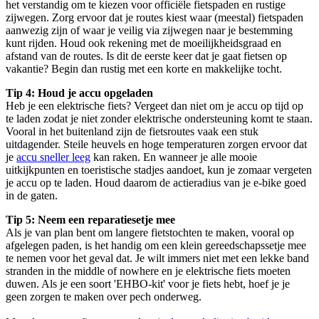
het verstandig om te kiezen voor officiële fietspaden en rustige
zijwegen. Zorg ervoor dat je routes kiest waar (meestal) fietspaden
aanwezig zijn of waar je veilig via zijwegen naar je bestemming
kunt rijden. Houd ook rekening met de moeilijkheidsgraad en
afstand van de routes. Is dit de eerste keer dat je gaat fietsen op
vakantie? Begin dan rustig met een korte en makkelijke tocht.
Tip 4: Houd je accu opgeladen
Heb je een elektrische fiets? Vergeet dan niet om je accu op tijd op
te laden zodat je niet zonder elektrische ondersteuning komt te staan.
Vooral in het buitenland zijn de fietsroutes vaak een stuk
uitdagender. Steile heuvels en hoge temperaturen zorgen ervoor dat
je
accu sneller leeg
kan raken. En wanneer je alle mooie
uitkijkpunten en toeristische stadjes aandoet, kun je zomaar vergeten
je accu op te laden. Houd daarom de actieradius van je e-bike goed
in de gaten.
Tip 5: Neem een reparatiesetje mee
Als je van plan bent om langere fietstochten te maken, vooral op
afgelegen paden, is het handig om een klein gereedschapssetje mee
te nemen voor het geval dat. Je wilt immers niet met een lekke band
stranden in the middle of nowhere en je elektrische fiets moeten
duwen. Als je een soort 'EHBO-kit' voor je fiets hebt, hoef je je
geen zorgen te maken over pech onderweg.