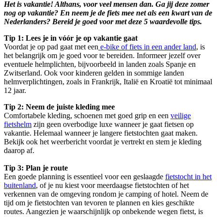
Het is vakantie! Althans, voor veel mensen dan. Ga jij deze zomer
nog op vakantie? En neem je de fiets mee net als een kwart van de
Nederlanders? Bereid je goed voor met deze 5 waardevolle tips.
Tip 1: Lees je in vóór je op vakantie gaat
Voordat je op pad gaat met een
e-bike of fiets in een ander land
, is
het belangrijk om je goed voor te bereiden. Informeer jezelf over
eventuele helmplichten, bijvoorbeeld in landen zoals Spanje en
Zwitserland. Ook voor kinderen gelden in sommige landen
helmverplichtingen, zoals in Frankrijk, Italië en Kroatië tot minimaal
12 jaar.
Tip 2: Neem de juiste kleding mee
Comfortabele kleding, schoenen met goed grip en een
veilige
fietshelm
zijn geen overbodige luxe wanneer je gaat fietsen op
vakantie. Helemaal wanneer je langere fietstochten gaat maken.
Bekijk ook het weerbericht voordat je vertrekt en stem je kleding
daarop af.
Tip 3: Plan je route
Een goede planning is essentieel voor een geslaagde
fietstocht in het
buitenland
, of je nu kiest voor meerdaagse fietstochten of het
verkennen van de omgeving rondom je camping of hotel. Neem de
tijd om je fietstochten van tevoren te plannen en kies geschikte
routes. Aangezien je waarschijnlijk op onbekende wegen fietst, is