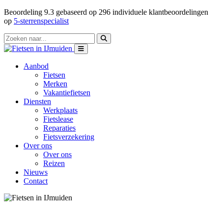
Beoordeling
9.3
gebaseerd op
296
individuele klantbeoordelingen
op
5-sterrenspecialist
Aanbod
Fietsen
Merken
Vakantiefietsen
Diensten
Werkplaats
Fietslease
Reparaties
Fietsverzekering
Over ons
Over ons
Reizen
Nieuws
Contact