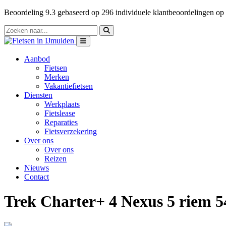
Beoordeling
9.3
gebaseerd op
296
individuele klantbeoordelingen op
Aanbod
Fietsen
Merken
Vakantiefietsen
Diensten
Werkplaats
Fietslease
Reparaties
Fietsverzekering
Over ons
Over ons
Reizen
Nieuws
Contact
Trek Charter+ 4 Nexus 5 riem 