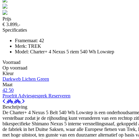
Prijs
€ 3.899,-
Specificaties
Framemaat: 42
Merk: TREK
Model: Charter+ 4 Nexus 5 riem 540 Wh Lowstep
Voorraad
Op voorraad
Kleur
Darkweb
Lichen Green
Maat
42
50
Proefrit
Adviesgesprek
Reserveren
Beschrijving
De Charter+ 4 Nexus 5 Belt 540 Wh Lowstep is een onderhoudsarme en 
verstelbaar zodat je de rijhouding kunt veranderen van een rechtop zi
bikespecifieke Shimano Nexus 5 interne versnellingsnaaf, gekoppel
de fabriek in het Duitse Saksen, waar alle Europese fietsen van Tre
met hoge uitstoot, ten gunste van een duurzamer alternatief op basis