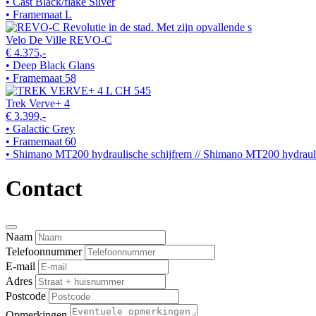
• Cast Black/flake Silver
• Framemaat L
Velo De Ville REVO-C
€ 4.375,-
• Deep Black Glans
• Framemaat 58
Trek Verve+ 4
€ 3.399,-
• Galactic Grey
• Framemaat 60
• Shimano MT200 hydraulische schijfrem // Shimano MT200 hydraul
Contact
Naam
Telefoonnummer
E-mail
Adres
Postcode
Opmerkingen