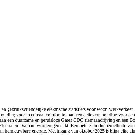
gebruiksvriendelijke elektrische stadsfiets voor woon-werkverkeer, pl
thouding voor maximaal comfort tot aan een actievere houding voor een 
d aan een duurzame en geruisloze Gates CDC-riemaandrijving en een 
k, Electra en Diamant worden gemaakt. Een betere productiemethode voo
 van hernieuwbare energie. Met ingang van oktober 2025 is bijna elke al