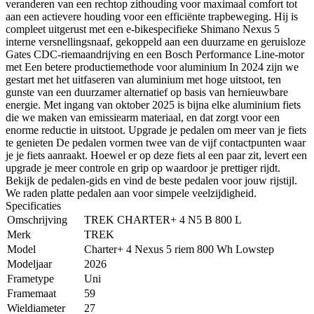
veranderen van een rechtop zithouding voor maximaal comfort tot
aan een actievere houding voor een efficiënte trapbeweging. Hij is
compleet uitgerust met een e-bikespecifieke Shimano Nexus 5
interne versnellingsnaaf, gekoppeld aan een duurzame en geruisloze
Gates CDC-riemaandrijving en een Bosch Performance Line-motor
met Een betere productiemethode voor aluminium In 2024 zijn we
gestart met het uitfaseren van aluminium met hoge uitstoot, ten
gunste van een duurzamer alternatief op basis van hernieuwbare
energie. Met ingang van oktober 2025 is bijna elke aluminium fiets
die we maken van emissiearm materiaal, en dat zorgt voor een
enorme reductie in uitstoot. Upgrade je pedalen om meer van je fiets
te genieten De pedalen vormen twee van de vijf contactpunten waar
je je fiets aanraakt. Hoewel er op deze fiets al een paar zit, levert een
upgrade je meer controle en grip op waardoor je prettiger rijdt.
Bekijk de pedalen-gids en vind de beste pedalen voor jouw rijstijl.
We raden platte pedalen aan voor simpele veelzijdigheid.
Specificaties
Omschrijving
TREK CHARTER+ 4 N5 B 800 L
Merk
TREK
Model
Charter+ 4 Nexus 5 riem 800 Wh Lowstep
Modeljaar
2026
Frametype
Uni
Framemaat
59
Wieldiameter
27