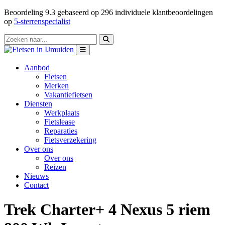
Beoordeling
9.3
gebaseerd op
296
individuele klantbeoordelingen
op
5-sterrenspecialist
Aanbod
Fietsen
Merken
Vakantiefietsen
Diensten
Werkplaats
Fietslease
Reparaties
Fietsverzekering
Over ons
Over ons
Reizen
Nieuws
Contact
Trek Charter+ 4 Nexus 5 riem