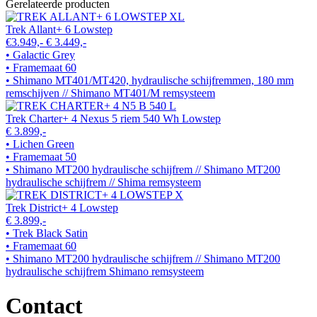
Gerelateerde producten
Trek Allant+ 6 Lowstep
€3.949,-
€ 3.449,-
• Galactic Grey
• Framemaat 60
• Shimano MT401/MT420, hydraulische schijfremmen, 180 mm
remschijven // Shimano MT401/M remsysteem
Trek Charter+ 4 Nexus 5 riem 540 Wh Lowstep
€ 3.899,-
• Lichen Green
• Framemaat 50
• Shimano MT200 hydraulische schijfrem // Shimano MT200
hydraulische schijfrem // Shima remsysteem
Trek District+ 4 Lowstep
€ 3.899,-
• Trek Black Satin
• Framemaat 60
• Shimano MT200 hydraulische schijfrem // Shimano MT200
hydraulische schijfrem Shimano remsysteem
Contact