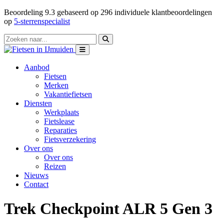
Beoordeling
9.3
gebaseerd op
296
individuele klantbeoordelingen
op
5-sterrenspecialist
Aanbod
Fietsen
Merken
Vakantiefietsen
Diensten
Werkplaats
Fietslease
Reparaties
Fietsverzekering
Over ons
Over ons
Reizen
Nieuws
Contact
Trek Checkpoint ALR 5 Gen 3