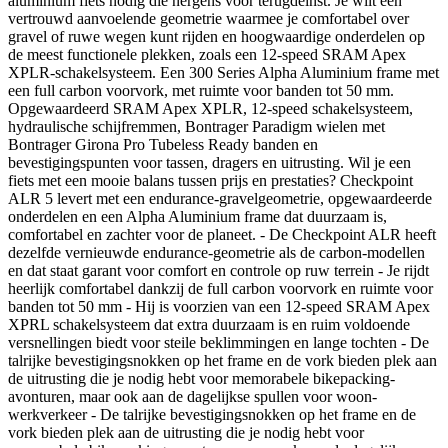
aluminium fiets nodig die nergens voor terugdeinst. Je wilt een
vertrouwd aanvoelende geometrie waarmee je comfortabel over
gravel of ruwe wegen kunt rijden en hoogwaardige onderdelen op
de meest functionele plekken, zoals een 12-speed SRAM Apex
XPLR-schakelsysteem. Een 300 Series Alpha Aluminium frame met
een full carbon voorvork, met ruimte voor banden tot 50 mm.
Opgewaardeerd SRAM Apex XPLR, 12-speed schakelsysteem,
hydraulische schijfremmen, Bontrager Paradigm wielen met
Bontrager Girona Pro Tubeless Ready banden en
bevestigingspunten voor tassen, dragers en uitrusting. Wil je een
fiets met een mooie balans tussen prijs en prestaties? Checkpoint
ALR 5 levert met een endurance-gravelgeometrie, opgewaardeerde
onderdelen en een Alpha Aluminium frame dat duurzaam is,
comfortabel en zachter voor de planeet. - De Checkpoint ALR heeft
dezelfde vernieuwde endurance-geometrie als de carbon-modellen
en dat staat garant voor comfort en controle op ruw terrein - Je rijdt
heerlijk comfortabel dankzij de full carbon voorvork en ruimte voor
banden tot 50 mm - Hij is voorzien van een 12-speed SRAM Apex
XPRL schakelsysteem dat extra duurzaam is en ruim voldoende
versnellingen biedt voor steile beklimmingen en lange tochten - De
talrijke bevestigingsnokken op het frame en de vork bieden plek aan
de uitrusting die je nodig hebt voor memorabele bikepacking-
avonturen, maar ook aan de dagelijkse spullen voor woon-
werkverkeer - De talrijke bevestigingsnokken op het frame en de
vork bieden plek aan de uitrusting die je nodig hebt voor