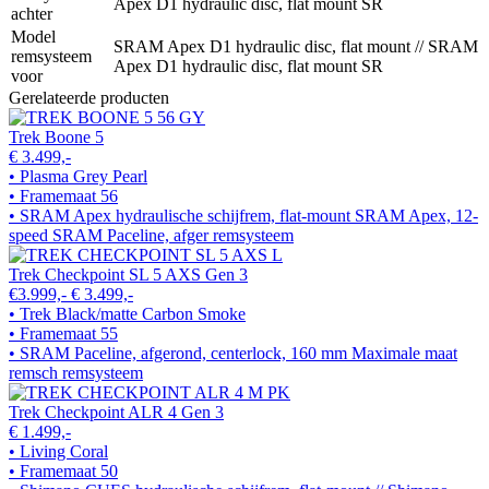
Apex D1 hydraulic disc, flat mount SR
achter
Model
SRAM Apex D1 hydraulic disc, flat mount // SRAM
remsysteem
Apex D1 hydraulic disc, flat mount SR
voor
Gerelateerde producten
Trek Boone 5
€ 3.499,-
• Plasma Grey Pearl
• Framemaat 56
• SRAM Apex hydraulische schijfrem, flat-mount SRAM Apex, 12-
speed SRAM Paceline, afger remsysteem
Trek Checkpoint SL 5 AXS Gen 3
€3.999,-
€ 3.499,-
• Trek Black/matte Carbon Smoke
• Framemaat 55
• SRAM Paceline, afgerond, centerlock, 160 mm Maximale maat
remsch remsysteem
Trek Checkpoint ALR 4 Gen 3
€ 1.499,-
• Living Coral
• Framemaat 50