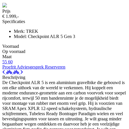
Prijs
€ 1.999,-
Specificaties
Merk: TREK
Model: Checkpoint ALR 5 Gen 3
Voorraad
Op voorraad
Maat
55
60
Proefrit
Adviesgesprek
Reserveren
Beschrijving
De Checkpoint ALR 5 is een aluminium gravelbike die gebouwd is
om elke uithoek van de wereld te verkennen. Hij koppelt een
moderne endurance-geometrie aan een carbon voorvork voor soepel
rijcomfort, terwijl 50 mm bandenruimte je de mogelijkheid biedt
voor montage van rubber met enorm veel grip. Hij is voorzien van
SRAM Apex XPLR 12-speed schakelsysteem, hydraulische
schijfremmen, Tubeless Ready Bontrager Paradigm wielen en veel
bevestigingspunten voor tassen en uitrusting. Je wilt graag minder
begaanbare wegen ontdekken en daarvoor heb je een veelzijdige