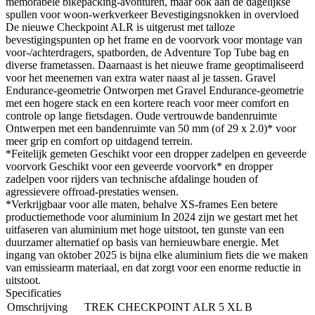
memorabele bikepacking-avonturen, maar ook aan de dagelijkse
spullen voor woon-werkverkeer Bevestigingsnokken in overvloed
De nieuwe Checkpoint ALR is uitgerust met talloze
bevestigingspunten op het frame en de voorvork voor montage van
voor-/achterdragers, spatborden, de Adventure Top Tube bag en
diverse frametassen. Daarnaast is het nieuwe frame geoptimaliseerd
voor het meenemen van extra water naast al je tassen. Gravel
Endurance-geometrie Ontworpen met Gravel Endurance-geometrie
met een hogere stack en een kortere reach voor meer comfort en
controle op lange fietsdagen. Oude vertrouwde bandenruimte
Ontwerpen met een bandenruimte van 50 mm (of 29 x 2.0)* voor
meer grip en comfort op uitdagend terrein.
*Feitelijk gemeten Geschikt voor een dropper zadelpen en geveerde
voorvork Geschikt voor een geveerde voorvork* en dropper
zadelpen voor rijders van technische afdalinge houden of
agressievere offroad-prestaties wensen.
*Verkrijgbaar voor alle maten, behalve XS-frames Een betere
productiemethode voor aluminium In 2024 zijn we gestart met het
uitfaseren van aluminium met hoge uitstoot, ten gunste van een
duurzamer alternatief op basis van hernieuwbare energie. Met
ingang van oktober 2025 is bijna elke aluminium fiets die we maken
van emissiearm materiaal, en dat zorgt voor een enorme reductie in
uitstoot.
Specificaties
Omschrijving
TREK CHECKPOINT ALR 5 XL B