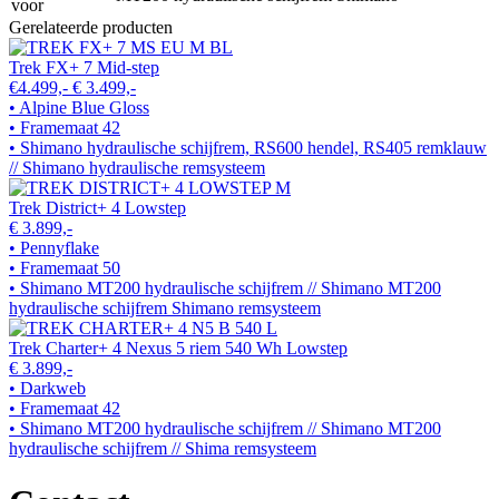
voor
Gerelateerde producten
Trek FX+ 7 Mid-step
€4.499,-
€ 3.499,-
• Alpine Blue Gloss
• Framemaat 42
• Shimano hydraulische schijfrem, RS600 hendel, RS405 remklauw
// Shimano hydraulische remsysteem
Trek District+ 4 Lowstep
€ 3.899,-
• Pennyflake
• Framemaat 50
• Shimano MT200 hydraulische schijfrem // Shimano MT200
hydraulische schijfrem Shimano remsysteem
Trek Charter+ 4 Nexus 5 riem 540 Wh Lowstep
€ 3.899,-
• Darkweb
• Framemaat 42
• Shimano MT200 hydraulische schijfrem // Shimano MT200
hydraulische schijfrem // Shima remsysteem