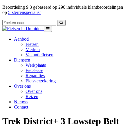
Beoordeling
9.3
gebaseerd op
296
individuele klantbeoordelingen
op
5-sterrenspecialist
Aanbod
Fietsen
Merken
Vakantiefietsen
Diensten
Werkplaats
Fietslease
Reparaties
Fietsverzekering
Over ons
Over ons
Reizen
Nieuws
Contact
Trek District+ 3 Lowstep Belt