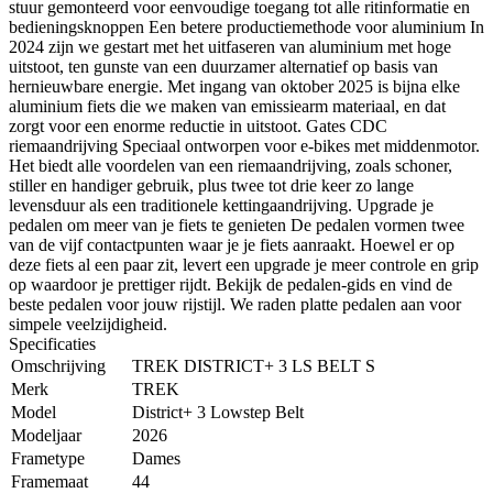
stuur gemonteerd voor eenvoudige toegang tot alle ritinformatie en
bedieningsknoppen Een betere productiemethode voor aluminium In
2024 zijn we gestart met het uitfaseren van aluminium met hoge
uitstoot, ten gunste van een duurzamer alternatief op basis van
hernieuwbare energie. Met ingang van oktober 2025 is bijna elke
aluminium fiets die we maken van emissiearm materiaal, en dat
zorgt voor een enorme reductie in uitstoot. Gates CDC
riemaandrijving Speciaal ontworpen voor e-bikes met middenmotor.
Het biedt alle voordelen van een riemaandrijving, zoals schoner,
stiller en handiger gebruik, plus twee tot drie keer zo lange
levensduur als een traditionele kettingaandrijving. Upgrade je
pedalen om meer van je fiets te genieten De pedalen vormen twee
van de vijf contactpunten waar je je fiets aanraakt. Hoewel er op
deze fiets al een paar zit, levert een upgrade je meer controle en grip
op waardoor je prettiger rijdt. Bekijk de pedalen-gids en vind de
beste pedalen voor jouw rijstijl. We raden platte pedalen aan voor
simpele veelzijdigheid.
Specificaties
Omschrijving
TREK DISTRICT+ 3 LS BELT S
Merk
TREK
Model
District+ 3 Lowstep Belt
Modeljaar
2026
Frametype
Dames
Framemaat
44