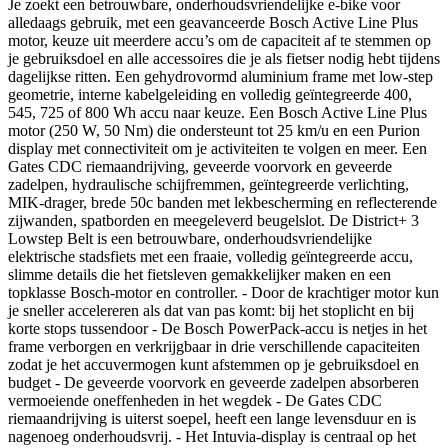
Je zoekt een betrouwbare, onderhoudsvriendelijke e-bike voor
alledaags gebruik, met een geavanceerde Bosch Active Line Plus
motor, keuze uit meerdere accu’s om de capaciteit af te stemmen op
je gebruiksdoel en alle accessoires die je als fietser nodig hebt tijdens
dagelijkse ritten. Een gehydrovormd aluminium frame met low-step
geometrie, interne kabelgeleiding en volledig geïntegreerde 400,
545, 725 of 800 Wh accu naar keuze. Een Bosch Active Line Plus
motor (250 W, 50 Nm) die ondersteunt tot 25 km/u en een Purion
display met connectiviteit om je activiteiten te volgen en meer. Een
Gates CDC riemaandrijving, geveerde voorvork en geveerde
zadelpen, hydraulische schijfremmen, geïntegreerde verlichting,
MIK-drager, brede 50c banden met lekbescherming en reflecterende
zijwanden, spatborden en meegeleverd beugelslot. De District+ 3
Lowstep Belt is een betrouwbare, onderhoudsvriendelijke
elektrische stadsfiets met een fraaie, volledig geïntegreerde accu,
slimme details die het fietsleven gemakkelijker maken en een
topklasse Bosch-motor en controller. - Door de krachtiger motor kun
je sneller accelereren als dat van pas komt: bij het stoplicht en bij
korte stops tussendoor - De Bosch PowerPack-accu is netjes in het
frame verborgen en verkrijgbaar in drie verschillende capaciteiten
zodat je het accuvermogen kunt afstemmen op je gebruiksdoel en
budget - De geveerde voorvork en geveerde zadelpen absorberen
vermoeiende oneffenheden in het wegdek - De Gates CDC
riemaandrijving is uiterst soepel, heeft een lange levensduur en is
nagenoeg onderhoudsvrij. - Het Intuvia-display is centraal op het