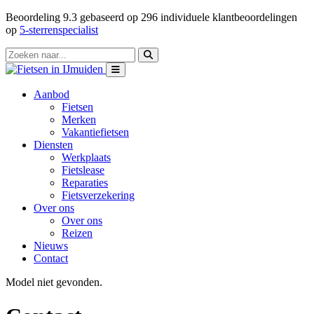
Beoordeling
9.3
gebaseerd op
296
individuele klantbeoordelingen
op
5-sterrenspecialist
Aanbod
Fietsen
Merken
Vakantiefietsen
Diensten
Werkplaats
Fietslease
Reparaties
Fietsverzekering
Over ons
Over ons
Reizen
Nieuws
Contact
Model niet gevonden.